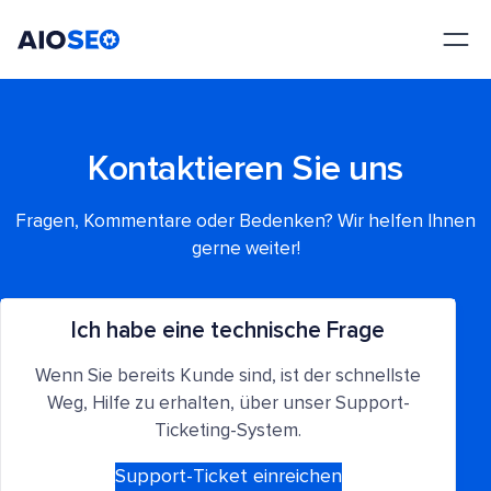
AIOSEO
Das beste WordPress SEO Plugin und Toolkit
Kontaktieren Sie uns
Fragen, Kommentare oder Bedenken? Wir helfen Ihnen
gerne weiter!
Ich habe eine technische Frage
Wenn Sie bereits Kunde sind, ist der schnellste
Weg, Hilfe zu erhalten, über unser Support-
Ticketing-System.
Support-Ticket einreichen