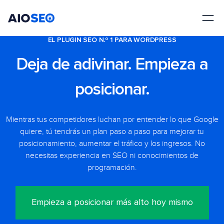
AIOSEO
El mejor plugin y kit de herramientas SEO para WordPress
EL PLUGIN SEO N.º 1 PARA WORDPRESS
Deja de adivinar. Empieza a
posicionar.
Mientras tus competidores luchan por entender lo que Google
quiere, tú tendrás un plan paso a paso para mejorar tu
posicionamiento, aumentar el tráfico y los ingresos. No
necesitas experiencia en SEO ni conocimientos de
programación.
Empieza a posicionar más alto hoy mismo