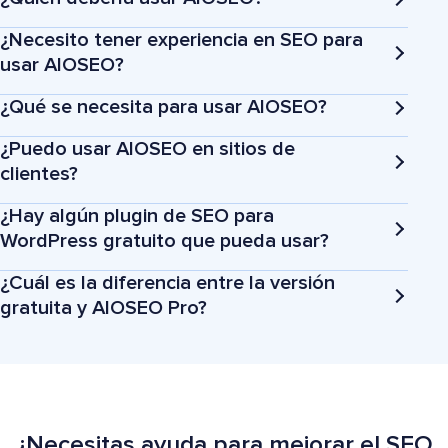
¿Necesito tener experiencia en SEO para
usar AIOSEO?
¿Qué se necesita para usar AIOSEO?
¿Puedo usar AIOSEO en sitios de
Propietarios de negocios
clientes?
¿Hay algún plugin de SEO para
Bloggers
WordPress gratuito que pueda usar?
¿Cuál es la diferencia entre la versión
Profesionales del marketing y agencias
gratuita y AIOSEO Pro?
Tiendas de comercio electrónico
¿Necesitas ayuda para mejorar el SEO