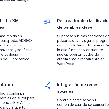
 sitio XML
Rastreador de clasificació
tes
de palabras clave
más rápida en
Supervise sus clasificaciones d
 búsqueda. AIOSEO
palabras clave y siga su progre
omáticamente
de SEO a lo largo del tiempo. V
anzados y notifica a
lo que funciona y encuentre
re cualquier
nuevas oportunidades de
ón de tu contenido.
crecimiento directamente en
WordPress.
 Autores
Integración de redes
sociales
dad y confianza.
perfiles de autor para
Controle cómo se ve su
eriencia (E-E-A-T) a
contenido cuando se comparte
udando a que tu