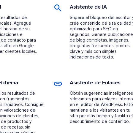
l
Asistente de IA
resultados de
Supere el bloqueo del escritor 
ocales. Agregue
cree contenido de alta calidad 
el horario de su
optimizado para SEO en
icaciones e
segundos. Genere publicacione
 de contacto para
de blog completas, imágenes,
más alto en Google
preguntas frecuentes, puntos
r clientes locales.
clave y más con simples
indicaciones de texto.
 Schema
Asistente de Enlaces
los resultados de
Obtén sugerencias inteligentes
on fragmentos
relevantes para enlaces interno
s llamativos. Consigue
en el editor de WordPress. Esto
on valoraciones de
mantiene a los visitantes en tu
piniones de clientes,
sitio por más tiempo y facilita el
 de productos y
descubrimiento de contenido.
de recetas, sin
e escribir código.