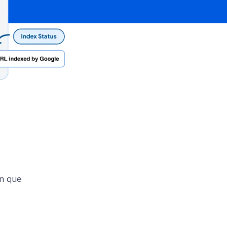
l
en que