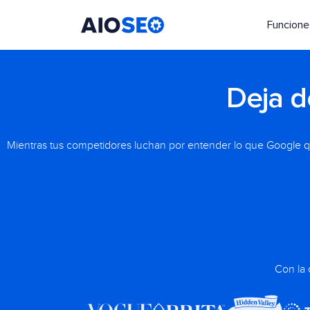
Funcione
AIOSEO
El mejor plugin y kit de herramientas SEO para WordPress
Deja d
Mientras tus competidores luchan por entender lo que Google qui
Con la 