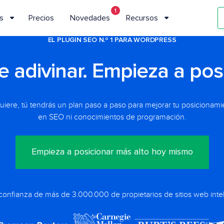
1
s
Precios
Novedades
Recursos
EL PLUGIN SEO N.º 1 PARA WORDPRESS
e adivinar. Empieza a posi
ere, tú tendrás un plan paso a paso para mejorar tu posicionamien
en SEO ni conocimientos de programación.
Empieza a posicionar más alto hoy mismo
confianza de más de 3.000.000 de propietarios de sitios web inte