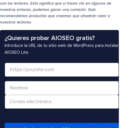
con los lectores. Esto significa que si haces clic en algunos de
nuestros enlaces, podemos ganar una comisión. Solo
recomendamos productos que creemos que añadirán valor a
nuestros lectores.
¿Quieres probar AIOSEO gratis?
Introduce la URL de tu sitio web de WordPress para instalar
AIOSEO Lite.
S
i
t
N
i
o
o
C
m
w
o
b
e
r
r
b
r
e