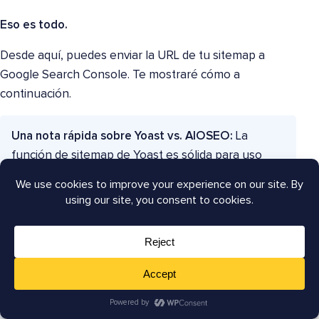
Eso es todo.
Desde aquí, puedes enviar la URL de tu sitemap a
Google Search Console. Te mostraré cómo a
continuación.
Una nota rápida sobre Yoast vs. AIOSEO:
La
función de sitemap de Yoast es sólida para uso
básico. Pero si quieres más control, AIOSEO es la
opción más potente. Con AIOSEO, puedes:
Notificar a los motores de búsqueda
automáticamente cuando publiques, cambies
o elimines contenido a través de Index Now.
Generar Sitemaps RSS, de Vídeo y de Google
Noticias.