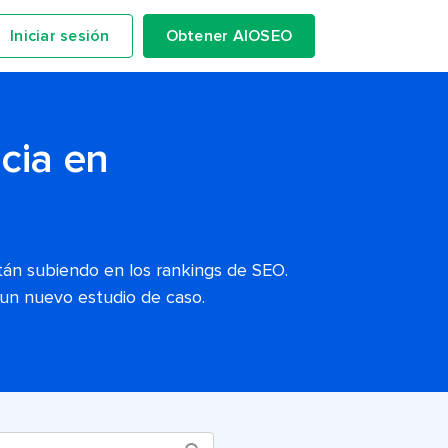
Iniciar sesión
Obtener AIOSEO
cia en
tán subiendo en los rankings de SEO.
 un nuevo estudio de caso.