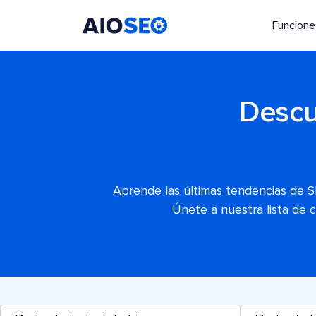
Funcione
AIOSEO
El mejor plugin y kit de herramientas SEO para WordPress
Descu
Aprende las últimas tendencias de S
Únete a nuestra lista de 