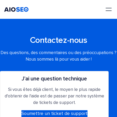
AIOSEO
Le meilleur plugin et toolkit SEO pour WordPress
Contactez-nous
Des questions, des commentaires ou des préoccupations ?
Nous sommes là pour vous aider !
J'ai une question technique
Si vous êtes déjà client, le moyen le plus rapide
d'obtenir de l'aide est de passer par notre système
de tickets de support.
Soumettre un ticket de support