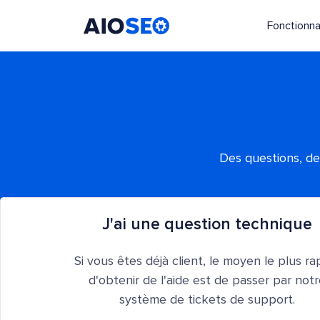
Fonctionna
AIOSEO
Le meilleur plugin et toolkit SEO pour WordPress
Des questions, de
J'ai une question technique
Si vous êtes déjà client, le moyen le plus ra
d'obtenir de l'aide est de passer par not
système de tickets de support.