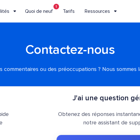
1
lités
Quoi de neuf
Tarifs
Ressources
Contactez-nous
s commentaires ou des préoccupations ? Nous sommes là
J'ai une question gé
pide
Obtenez des réponses instantan
re
notre assistant de supp