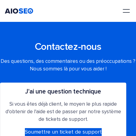
AIOSEO
Le meilleur plugin et toolkit SEO pour WordPress
Contactez-nous
Des questions, des commentaires ou des préoccupations ?
Nous sommes là pour vous aider !
J'ai une question technique
Si vous êtes déjà client, le moyen le plus rapide
d'obtenir de l'aide est de passer par notre système
de tickets de support.
Soumettre un ticket de support