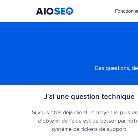
Fonctionna
AIOSEO
Le meilleur plugin et toolkit SEO pour WordPress
Des questions, de
J'ai une question technique
Si vous êtes déjà client, le moyen le plus ra
d'obtenir de l'aide est de passer par not
système de tickets de support.