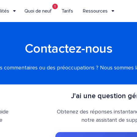
1
lités
Quoi de neuf
Tarifs
Ressources
Contactez-nous
s commentaires ou des préoccupations ? Nous sommes là
J'ai une question gé
pide
Obtenez des réponses instantan
re
notre assistant de supp