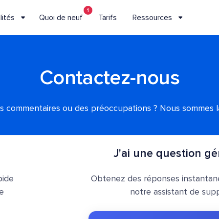
1
lités
Quoi de neuf
Tarifs
Ressources
Contactez-nous
s commentaires ou des préoccupations ? Nous sommes là
J'ai une question gé
pide
Obtenez des réponses instantan
re
notre assistant de supp