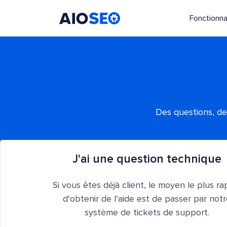
Fonctionna
AIOSEO
Le meilleur plugin et toolkit SEO pour WordPress
Des questions, de
J'ai une question technique
Si vous êtes déjà client, le moyen le plus ra
d'obtenir de l'aide est de passer par not
système de tickets de support.