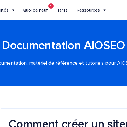
1
lités
Quoi de neuf
Tarifs
Ressources
Documentation AIOSEO
umentation, matériel de référence et tutoriels pour AI
Comment créer un sit