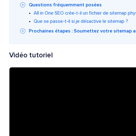
Questions fréquemment posées
All in One SEO crée-t-il un fichier de sitemap phy
Que se passe-t-il si je désactive le sitemap ?
Prochaines étapes : Soumettez votre sitemap 
Vidéo tutoriel