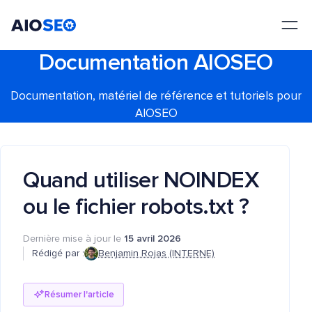
AIOSEO
Le meilleur plugin et toolkit SEO pour WordPress
Documentation AIOSEO
Documentation, matériel de référence et tutoriels pour
AIOSEO
Quand utiliser NOINDEX
ou le fichier robots.txt ?
Dernière mise à jour le
15 avril 2026
Rédigé par :
Benjamin Rojas (INTERNE)
Résumer l'article