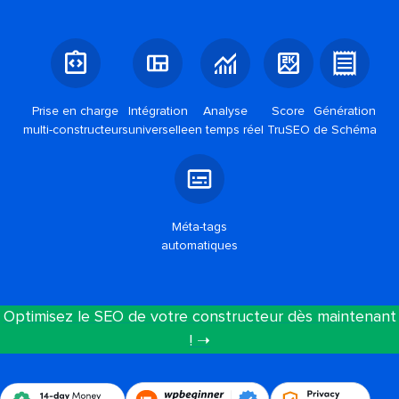
Prise en charge
Intégration
Analyse
Score
Génération
multi-constructeurs
universelle
en temps réel
TruSEO
de Schéma
Méta-tags
automatiques
Optimisez le SEO de votre constructeur dès maintenant
! ➝