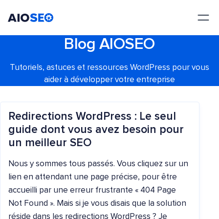
AIOSEO
Le meilleur plugin et toolkit SEO pour WordPress
Blog AIOSEO
Tutoriels, astuces et ressources WordPress pour vous
aider à développer votre entreprise
Redirections WordPress : Le seul
guide dont vous avez besoin pour
un meilleur SEO
Nous y sommes tous passés. Vous cliquez sur un
lien en attendant une page précise, pour être
accueilli par une erreur frustrante « 404 Page
Not Found ». Mais si je vous disais que la solution
réside dans les redirections WordPress ? Je