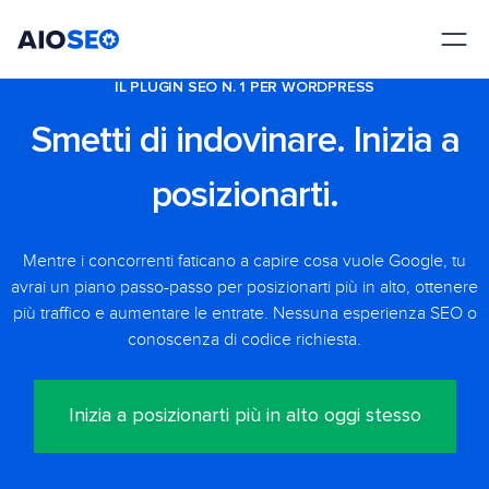
AIOSEO
Il Miglior Plugin e Toolkit SEO per WordPress
IL PLUGIN SEO N. 1 PER WORDPRESS
Smetti di indovinare. Inizia a
posizionarti.
Mentre i concorrenti faticano a capire cosa vuole Google, tu
avrai un piano passo-passo per posizionarti più in alto, ottenere
più traffico e aumentare le entrate. Nessuna esperienza SEO o
conoscenza di codice richiesta.
Inizia a posizionarti più in alto oggi stesso