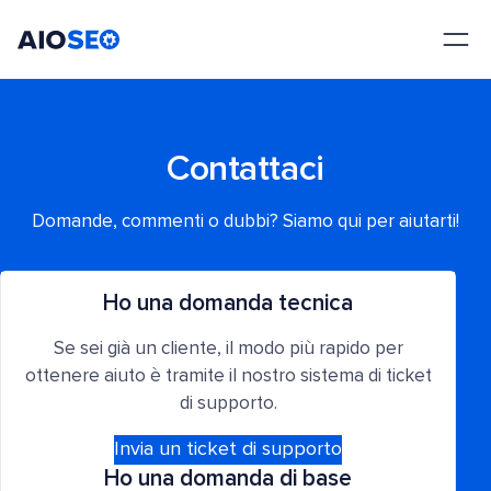
AIOSEO
Il Miglior Plugin e Toolkit SEO per WordPress
Contattaci
Domande, commenti o dubbi? Siamo qui per aiutarti!
Ho una domanda tecnica
Se sei già un cliente, il modo più rapido per
ottenere aiuto è tramite il nostro sistema di ticket
di supporto.
Invia un ticket di supporto
Ho una domanda di base