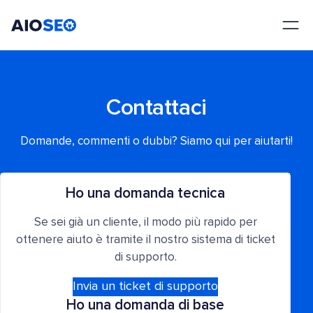
AIOSEO
Il Miglior Plugin e Toolkit SEO per WordPress
Contattaci
Domande, commenti o dubbi? Siamo qui per aiutarti!
Ho una domanda tecnica
Se sei già un cliente, il modo più rapido per
ottenere aiuto è tramite il nostro sistema di ticket
di supporto.
Invia un ticket di supporto
Ho una domanda di base