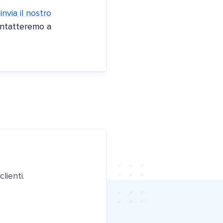
,
invia il nostro
ontatteremo a
lienti.