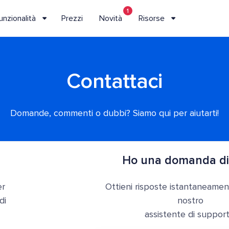
1
unzionalità
Prezzi
Novità
Risorse
Contattaci
Domande, commenti o dubbi? Siamo qui per aiutarti!
Ho una domanda di
er
Ottieni risposte istantaneamen
di
nostro
assistente di support