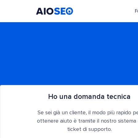
F
AIOSEO
Il Miglior Plugin e Toolkit SEO per WordPress
Ho una domanda tecnica
Se sei già un cliente, il modo più rapido p
ottenere aiuto è tramite il nostro sistema 
ticket di supporto.