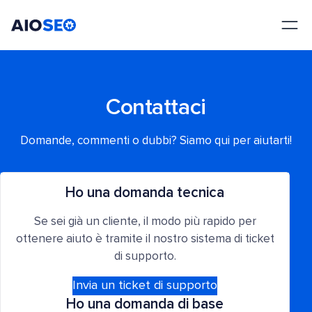
AIOSEO
Il Miglior Plugin e Toolkit SEO per WordPress
Contattaci
Domande, commenti o dubbi? Siamo qui per aiutarti!
Ho una domanda tecnica
Se sei già un cliente, il modo più rapido per
ottenere aiuto è tramite il nostro sistema di ticket
di supporto.
Invia un ticket di supporto
Ho una domanda di base