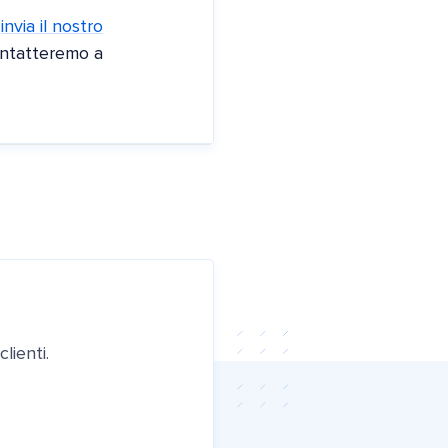
,
invia il nostro
ontatteremo a
lienti.