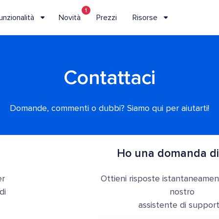
1
unzionalità
Novità
Prezzi
Risorse
Contattaci
Domande, commenti o dubbi? Siamo qui per aiutarti!
Ho una domanda di
er
Ottieni risposte istantaneamen
di
nostro
assistente di support