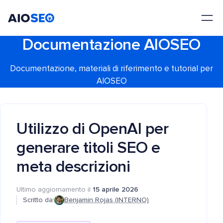
AIOSEO
Il Miglior Plugin e Toolkit SEO per WordPress
Documentazione AIOSEO
Documentazione, materiali di riferimento e tutorial per
AIOSEO
Utilizzo di OpenAI per
generare titoli SEO e
meta descrizioni
Ultimo aggiornamento il
15 aprile 2026
Scritto da:
Benjamin Rojas (INTERNO)