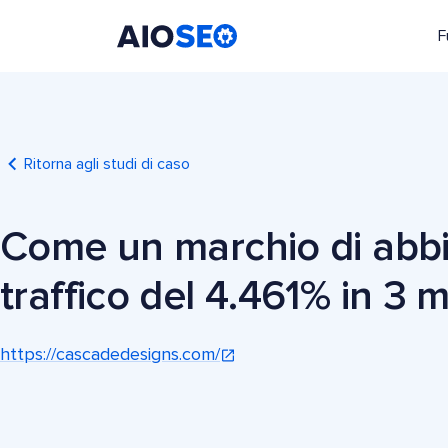
F
AIOSEO
Il Miglior Plugin e Toolkit SEO per WordPress
Ritorna agli studi di caso
Come un marchio di abbi
traffico del 4.461% in 3 
https://cascadedesigns.com/