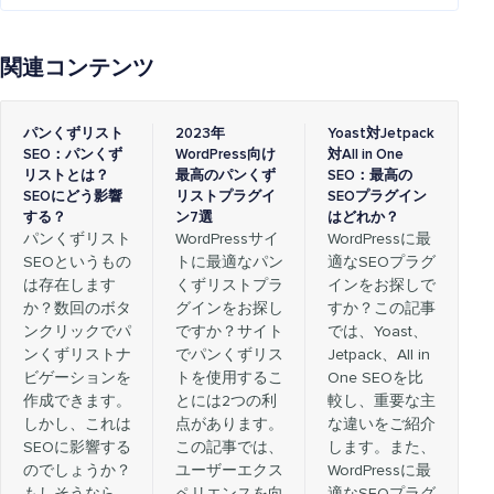
関連コンテンツ
パンくずリスト
2023年
Yoast対Jetpack
SEO：パンくず
WordPress向け
対All in One
リストとは？
最高のパンくず
SEO：最高の
SEOにどう影響
リストプラグイ
SEOプラグイン
する？
ン7選
はどれか？
パンくずリスト
WordPressサイ
WordPressに最
SEOというもの
トに最適なパン
適なSEOプラグ
は存在します
くずリストプラ
インをお探しで
か？数回のボタ
グインをお探し
すか？この記事
ンクリックでパ
ですか？サイト
では、Yoast、
ンくずリストナ
でパンくずリス
Jetpack、All in
ビゲーションを
トを使用するこ
One SEOを比
作成できます。
とには2つの利
較し、重要な主
しかし、これは
点があります。
な違いをご紹介
SEOに影響する
この記事では、
します。また、
のでしょうか？
ユーザーエクス
WordPressに最
もしそうなら、
ペリエンスを向
適なSEOプラグ