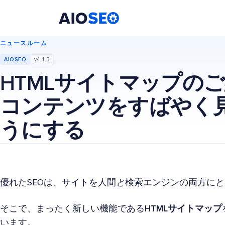
AIOSEO
最高のWordPress SEOプラグインとツールキット
ニュースルーム
AIOSEO
v4.1.3
HTMLサイトマップの
コンテンツをすばやく
うにする
優れたSEOは、サイトを人間
と
検索エンジンの両方にと
そこで、まったく新しい機能である
HTMLサイトマップ
います。