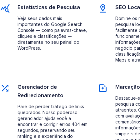
Estatísticas de Pesquisa
SEO Loca
Veja seus dados mais
Domine os 
importantes do Google Search
pesquisa lo
Console — como palavras-chave,
facilmente 
cliques e classificações —
funcionamen
diretamente no seu painel do
informaçõe
WordPress.
negócio pa
classificaç
Maps e atrai
Gerenciador de
Marcaçã
Redirecionamento
Destaque-s
pesquisa co
Pare de perder tráfego de links
atraentes. 
quebrados. Nosso poderoso
com avaliaç
gerenciador ajuda você a
comentários
encontrar e corrigir erros 404 em
informaçõe
segundos, preservando seu
snippets de
ranking e a experiência do
escrever n