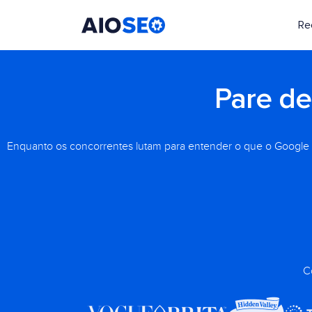
Re
AIOSEO
O Melhor Plugin e Kit de Ferramentas de SEO para WordPress
Pare de
Enquanto os concorrentes lutam para entender o que o Google 
C