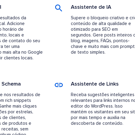
l
Assistente de IA
resultados da
Supere o bloqueio criativo e cri
cal. Adicione
conteúdo de alta qualidade e
o horário de
otimizado para SEO em
to, locais e
segundos. Gere posts inteiros 
s de contato do seu
blog, imagens, FAQs, pontos-
ra ter uma
chave e muito mais com prompt
ão mais alta no Google
de texto simples.
r clientes locais.
o Schema
Assistente de Links
e nos resultados de
Receba sugestões inteligentes
m rich snippets
relevantes para links internos n
Ganhe mais cliques
editor do WordPress. Isso
ões por estrelas,
mantém os visitantes em seu si
 de clientes,
por mais tempo e auxilia na
s de produtos e
descoberta de conteúdo.
 receitas, sem
enhum código.