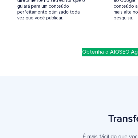
diretamente no seu editor que o
ao Google,
guiará para um conteúdo
conteúdo a 
perfeitamente otimizado toda
mais alta n
vez que você publicar.
pesquisa.
Obtenha o AIOSEO Ag
Transf
É mais fácil do que vo