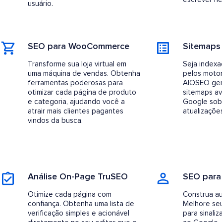
usuário.
SEO para WooCommerce
Sitemaps 
Transforme sua loja virtual em
Seja index
uma máquina de vendas. Obtenha
pelos moto
ferramentas poderosas para
AIOSEO ger
otimizar cada página de produto
sitemaps av
e categoria, ajudando você a
Google sob
atrair mais clientes pagantes
atualizaçõ
vindos da busca.
Análise On-Page TruSEO
SEO para
Otimize cada página com
Construa au
confiança. Obtenha uma lista de
Melhore seu
verificação simples e acionável
para sinaliz