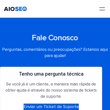
AIOSEO
O Melhor Plugin e Kit de Ferramentas de SEO para WordPress
Fale Conosco
Perguntas, comentários ou preocupações? Estamos aqui
para ajudar!
Tenho uma pergunta técnica
Se você já é um cliente, a maneira mais rápida de
obter ajuda é através do nosso sistema de tickets
de suporte.
Enviar um Ticket de Suporte