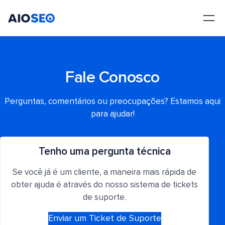
AIOSEO
O Melhor Plugin e Kit de Ferramentas de SEO para WordPress
Fale Conosco
Perguntas, comentários ou preocupações? Estamos aqui
para ajudar!
Tenho uma pergunta técnica
Se você já é um cliente, a maneira mais rápida de
obter ajuda é através do nosso sistema de tickets
de suporte.
Enviar um Ticket de Suporte