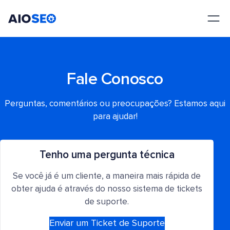
AIOSEO
O Melhor Plugin e Kit de Ferramentas de SEO para WordPress
Fale Conosco
Perguntas, comentários ou preocupações? Estamos aqui
para ajudar!
Tenho uma pergunta técnica
Se você já é um cliente, a maneira mais rápida de
obter ajuda é através do nosso sistema de tickets
de suporte.
Enviar um Ticket de Suporte