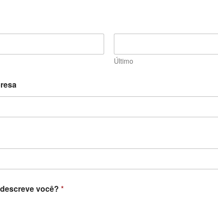
Último
resa
 descreve você?
*