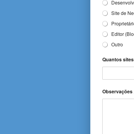
Desenvolv
Site de N
Proprietár
Editor (Bl
Outro
Quantos sites
Observações 