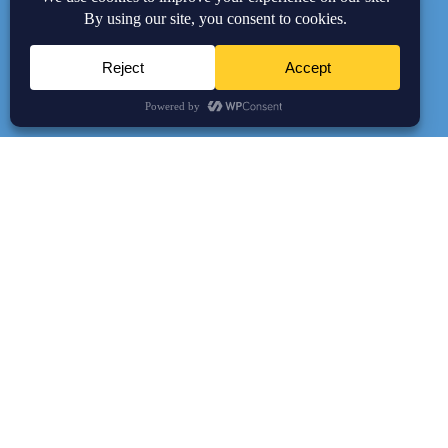
Novidades no AIOSEO
Ver as Últimas Atualizações
✕
🔔
Receba estas atualizações por e-mail
›
AIOSEO
v5.0.0
30 de jul de 2026
TruSEO 2.0: Um Sistema de Pontuação Melhor + Corre
TruSEO acaba de receber sua maior reformulação até hoje.
Pontua
também nesta versão:
Corretor Ortográfico:
Detecta erros de ortografia e propõe cor
Destaque:
Emparelha cada problema sinalizado com uma correçã
Otimizar com IA:
Reescreve seu título, meta descrição e conte