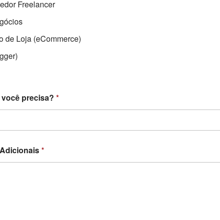
edor Freelancer
egócios
io de Loja (eCommerce)
ogger)
 você precisa?
*
Adicionais
*