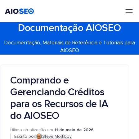
AIOSEO
O Melhor Plugin e Kit de Ferramentas de SEO para WordPress
Documentação AIOSEO
Documentação, Materiais de Referência e Tutoriais para
AIOSEO
Comprando e
Gerenciando Créditos
para os Recursos de IA
do AIOSEO
Última atualização em
11 de maio de 2026
Escrito por:
Steve Mortiboy