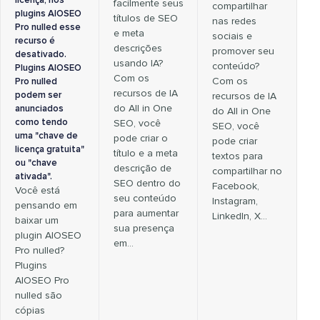
licença, nos
facilmente seus
compartilhar
plugins AIOSEO
títulos de SEO
nas redes
Pro nulled esse
e meta
sociais e
recurso é
descrições
promover seu
desativado.
usando IA?
conteúdo?
Plugins AIOSEO
Com os
Com os
Pro nulled
recursos de IA
podem ser
recursos de IA
do All in One
anunciados
do All in One
como tendo
SEO, você
SEO, você
uma "chave de
pode criar o
pode criar
licença gratuita"
título e a meta
textos para
ou "chave
descrição de
compartilhar no
ativada".
SEO dentro do
Facebook,
Você está
seu conteúdo
Instagram,
pensando em
para aumentar
LinkedIn, X…
baixar um
sua presença
plugin AIOSEO
em…
Pro nulled?
Plugins
AIOSEO Pro
nulled são
cópias