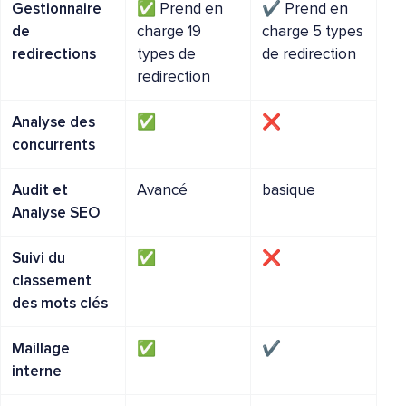
Gestionnaire
✅ Prend en
✔️ Prend en
de
charge 19
charge 5 types
redirections
types de
de redirection
redirection
Analyse des
✅
❌
concurrents
Audit et
Avancé
basique
Analyse SEO
Suivi du
✅
❌
classement
des mots clés
Maillage
✅
✔️
interne