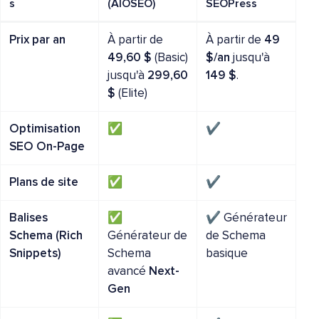
s
(AIOSEO)
SEOPress
Prix par an
À partir de
À partir de
49
49,60 $
(Basic)
$/an
jusqu'à
jusqu'à
299,60
149 $
.
$
(Elite)
Optimisation
✅
✔️
SEO On-Page
Plans de site
✅
✔️
Balises
✅
✔️ Générateur
Schema (Rich
Générateur de
de Schema
Snippets)
Schema
basique
avancé
Next-
Gen