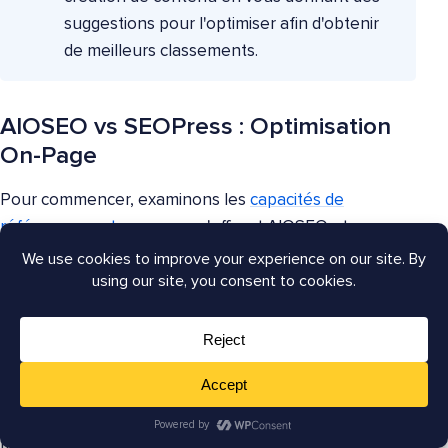
suggestions pour l'optimiser afin d'obtenir
de meilleurs classements.
AIOSEO vs SEOPress : Optimisation
On-Page
Pour commencer, examinons les
capacités de
référencement on-page
qu'offrent AIOSEO et
SEOPress. Pour information, le
référencement on-
page
fait référence à l'optimisation des pages Web
individuelles pour améliorer leur classement dans les
moteurs de recherche et attirer plus de trafic
organique. Il implique l'optimisation du contenu et du
code source HTML pour rendre une page plus
pertinente, précieuse et facile à comprendre pour les
moteurs de recherche et les utilisateurs.