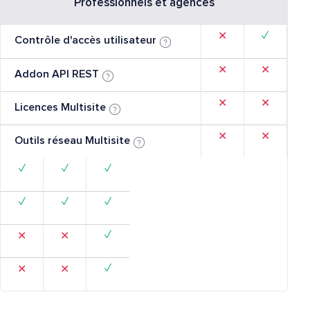
Professionnels et agences
✓
✕
Contrôle d'accès utilisateur
✕
✕
Addon API REST
✕
✕
Licences Multisite
✕
✕
Outils réseau Multisite
✓
✓
✓
✓
✓
✓
✓
✕
✕
✓
✕
✕