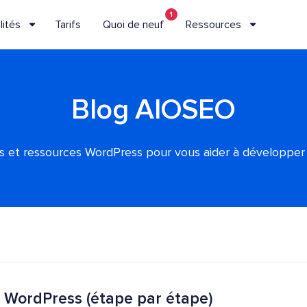
1
lités
Tarifs
Quoi de neuf
Ressources
Blog AIOSEO
es et ressources WordPress pour vous aider à développer
 WordPress (étape par étape)