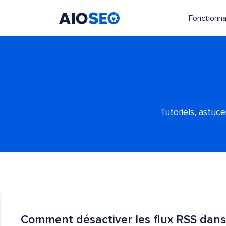
Fonctionna
AIOSEO
Le meilleur plugin et toolkit SEO pour WordPress
Tutoriels, astuc
Comment désactiver les flux RSS dans