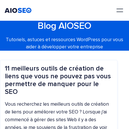
AIOSEO
Le meilleur plugin et toolkit SEO pour WordPress
Blog AIOSEO
Tutoriels, astuces et ressources WordPress pour vous
aider à développer votre entreprise
11 meilleurs outils de création de
liens que vous ne pouvez pas vous
permettre de manquer pour le
SEO
Vous recherchez les meilleurs outils de création
de liens pour améliorer votre SEO ? Lorsque j'ai
commencé à gérer des sites Web il y a des
années, je me souviens de la frustration de voir