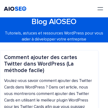
AIOSEO
Le meilleur plugin et toolkit SEO pour WordPress
Blog AIOSEO
Tutoriels, astuces et ressources WordPress pour vous
aider à développer votre entreprise
Comment ajouter des cartes
Twitter dans WordPress (La
méthode facile)
Voulez-vous savoir comment ajouter des Twitter
Cards dans WordPress ? Dans cet article, nous
vous montrerons comment ajouter des Twitter
Cards en utilisant le meilleur plugin WordPress
pour les Twitter Cards afin que vous puissiez