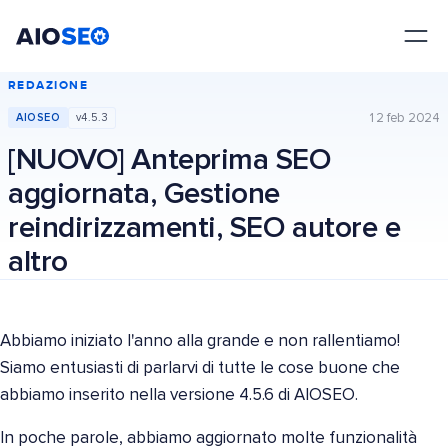
AIOSEO
Il Miglior Plugin e Toolkit SEO per WordPress
REDAZIONE
12 feb 2024
AIOSEO
v4.5.3
[NUOVO] Anteprima SEO
aggiornata, Gestione
reindirizzamenti, SEO autore e
altro
Abbiamo iniziato l'anno alla grande e non rallentiamo!
Siamo entusiasti di parlarvi di tutte le cose buone che
abbiamo inserito nella versione 4.5.6 di AIOSEO.
In poche parole, abbiamo aggiornato molte funzionalità