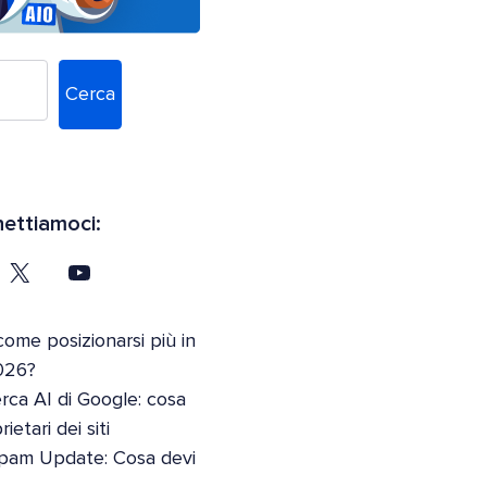
Cerca
ettiamoci:
come posizionarsi più in
026?
erca AI di Google: cosa
etari dei siti
pam Update: Cosa devi