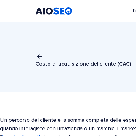
F
AIOSEO
Il Miglior Plugin e Toolkit SEO per WordPress
Costo di acquisizione del cliente (CAC)
Un percorso del cliente è la somma completa delle esper
quando interagisce con un'azienda o un marchio. I market