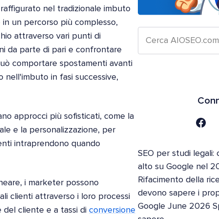
raffigurato nel tradizionale imbuto
so in un percorso più complesso,
io attraverso vari punti di
i da parte di pari e confrontare
 può comportare spostamenti avanti
o nell'imbuto in fasi successive,
Conn
no approcci più sofisticati, come la
ale e la personalizzazione, per
lienti intraprendono quando
SEO per studi legali: 
alto su Google nel 2
Rifacimento della ric
ineare, i marketer possono
devono sapere i propri
i clienti attraverso i loro processi
Google June 2026 S
e del cliente e a tassi di
conversione