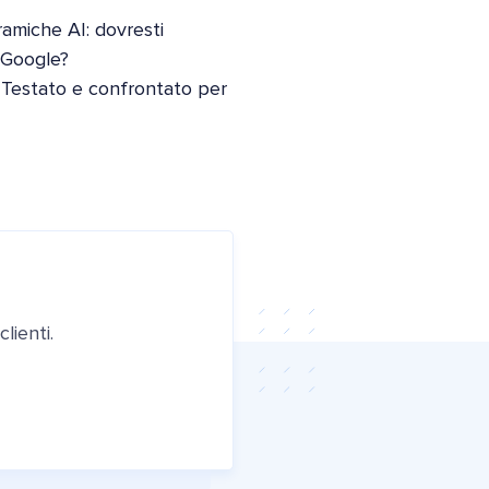
oramiche AI: dovresti
i Google?
 Testato e confrontato per
lienti.