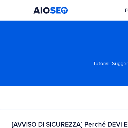
F
AIOSEO
Il Miglior Plugin e Toolkit SEO per WordPress
Tutorial, Sugge
[AVVISO DI SICUREZZA] Perché DEVI Ev