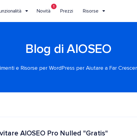
1
unzionalità
Novità
Prezzi
Risorse
Blog di AIOSEO
rimenti e Risorse per WordPress per Aiutare a Far Crescere
itare AIOSEO Pro Nulled "Gratis"