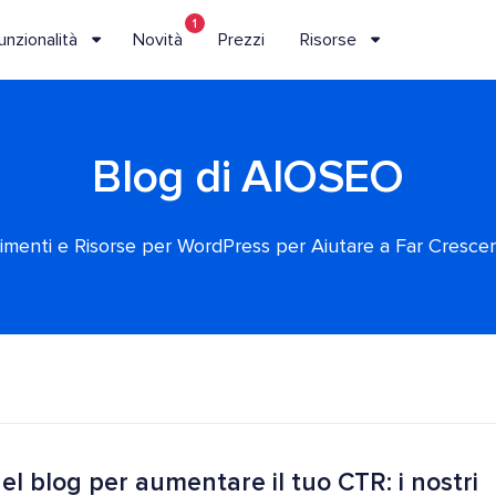
1
unzionalità
Novità
Prezzi
Risorse
Blog di AIOSEO
rimenti e Risorse per WordPress per Aiutare a Far Crescere
 del blog per aumentare il tuo CTR: i nostri