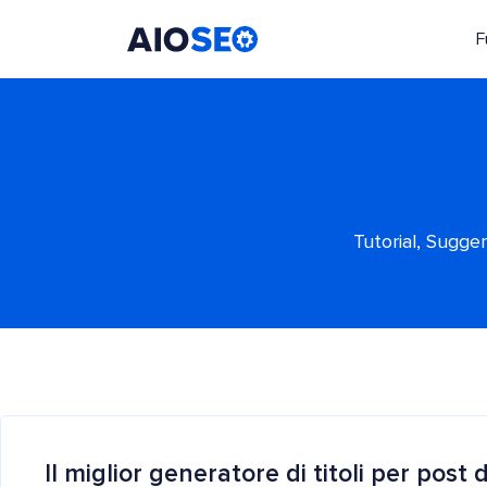
F
AIOSEO
Il Miglior Plugin e Toolkit SEO per WordPress
Tutorial, Sugge
Il miglior generatore di titoli per post