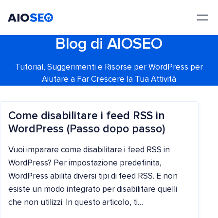
AIOSEO
Il Miglior Plugin e Toolkit SEO per WordPress
Blog di AIOSEO
Tutorial, Suggerimenti e Risorse per WordPress per
Aiutare a Far Crescere la Tua Attività
Come disabilitare i feed RSS in
WordPress (Passo dopo passo)
Vuoi imparare come disabilitare i feed RSS in
WordPress? Per impostazione predefinita,
WordPress abilita diversi tipi di feed RSS. E non
esiste un modo integrato per disabilitare quelli
che non utilizzi. In questo articolo, ti…