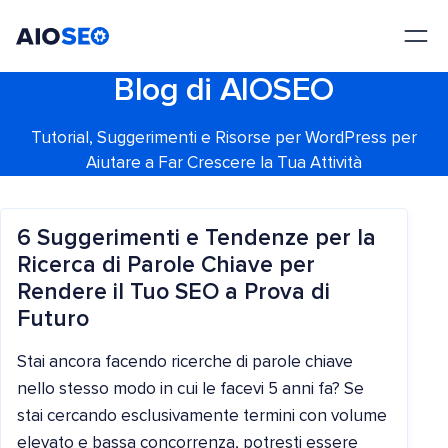
AIOSEO
Il Miglior Plugin e Toolkit SEO per WordPress
Blog di AIOSEO
Tutorial, Suggerimenti e Risorse per WordPress per
Aiutare a Far Crescere la Tua Attività
6 Suggerimenti e Tendenze per la
Ricerca di Parole Chiave per
Rendere il Tuo SEO a Prova di
Futuro
Stai ancora facendo ricerche di parole chiave
nello stesso modo in cui le facevi 5 anni fa? Se
stai cercando esclusivamente termini con volume
elevato e bassa concorrenza, potresti essere