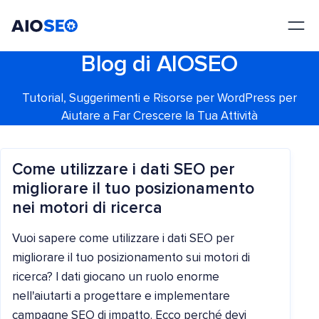
AIOSEO
Il Miglior Plugin e Toolkit SEO per WordPress
Blog di AIOSEO
Tutorial, Suggerimenti e Risorse per WordPress per
Aiutare a Far Crescere la Tua Attività
Come utilizzare i dati SEO per
migliorare il tuo posizionamento
nei motori di ricerca
Vuoi sapere come utilizzare i dati SEO per
migliorare il tuo posizionamento sui motori di
ricerca? I dati giocano un ruolo enorme
nell'aiutarti a progettare e implementare
campagne SEO di impatto. Ecco perché devi