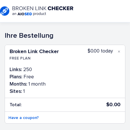
Ihre Bestellung
Broken Link Checker
$0.00 today
✕
FREE PLAN
Links:
250
Plans:
Free
Months:
1 month
Sites:
1
$
0.00
Total:
Have a coupon?