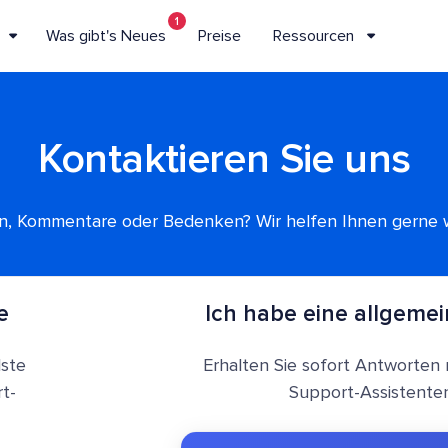
1
Was gibt's Neues
Preise
Ressourcen
Kontaktieren Sie uns
n, Kommentare oder Bedenken? Wir helfen Ihnen gerne w
e
Ich habe eine allgeme
lste
Erhalten Sie sofort Antworten
t-
Support-Assistenten