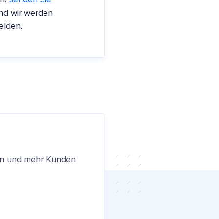
en,
senden Sie
nd wir werden
elden.
ren und mehr Kunden