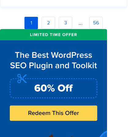
…
1
2
3
56