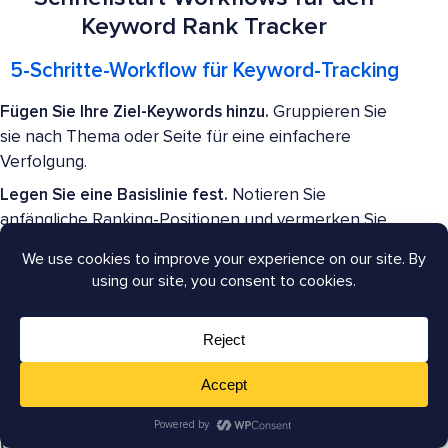
Keyword Rank Tracker
5-Schritte-Workflow für Keyword-Tracking
Fügen Sie Ihre Ziel-Keywords hinzu.
Gruppieren Sie
sie nach Thema oder Seite für eine einfachere
Verfolgung.
Legen Sie eine Basislinie fest.
Notieren Sie
anfängliche Ranking-Positionen und vermerken Sie
alle SERP-Funktionen.
Verfolgen Sie Keyword-Rankings wöchentlich.
Achten Sie auf Aufwärts- oder Abwärtsbewegungen
der Positionen.
Analysieren Sie Positionsverschiebungen.
Identifizieren Sie, was Ranking-Änderungen ausgelöst
hat.
Optimieren Sie basierend auf Daten.
Aktualisieren