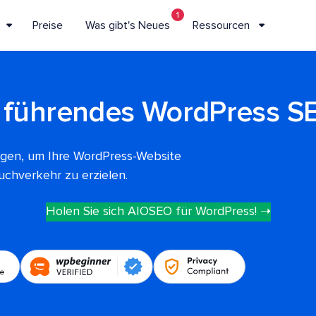
1
Preise
Was gibt's Neues
Ressourcen
 führendes WordPress S
tigen, um Ihre WordPress-Website
uchverkehr zu erzielen.
Holen Sie sich AIOSEO für WordPress! ➝