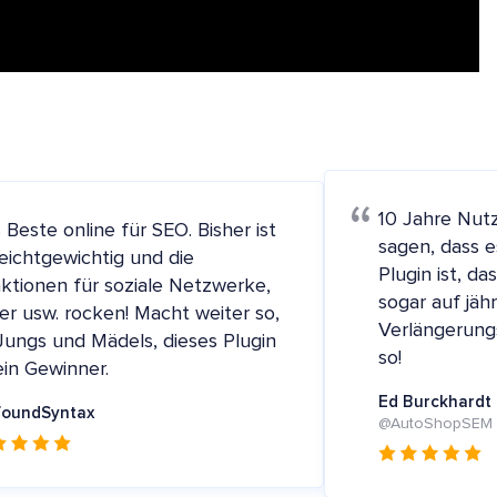
10 Jahre Nut
 Beste online für SEO. Bisher ist
sagen, dass 
leichtgewichtig und die
Plugin ist, da
ktionen für soziale Netzwerke,
sogar auf jäh
der usw. rocken! Macht weiter so,
Verlängerung
 Jungs und Mädels, dieses Plugin
so!
 ein Gewinner.
Ed Burckhardt
foundSyntax
@AutoShopSEM