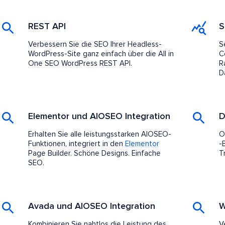
REST API
S
Verbessern Sie die SEO Ihrer Headless-
S
WordPress-Site ganz einfach über die All in
C
One SEO WordPress REST API.
R
D
Elementor und AIOSEO Integration
D
Erhalten Sie alle leistungsstarken AIOSEO-
O
Funktionen, integriert in den
Elementor
-
Page Builder. Schöne Designs. Einfache
T
SEO.
Avada und AIOSEO Integration
W
Kombinieren Sie nahtlos die Leistung des
V