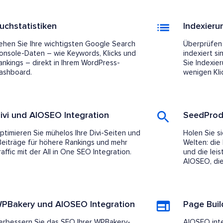
uchstatistiken
Indexieru
ehen Sie Ihre wichtigsten Google Search
Überprüfen 
onsole-Daten – wie Keywords, Klicks und
indexiert si
ankings – direkt in Ihrem WordPress-
Sie Indexie
ashboard.
wenigen Kli
ivi und AIOSEO Integration
SeedProd
ptimieren Sie mühelos Ihre Divi-Seiten und
Holen Sie s
Beiträge für höhere Rankings und mehr
Welten: die
raffic mit der All in One SEO Integration.
und die lei
AIOSEO, die
PBakery und AIOSEO Integration
Page Buil
erbessern Sie das SEO Ihrer WPBakery-
AIOSEO integ