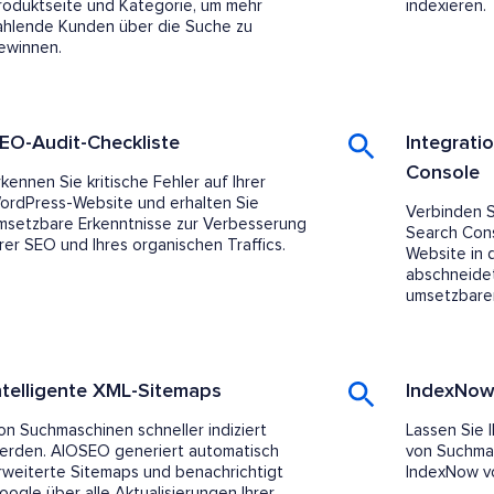
roduktseite und Kategorie, um mehr
indexieren.
ahlende Kunden über die Suche zu
ewinnen.
EO-Audit-Checkliste
Integrati
Console
rkennen Sie kritische Fehler auf Ihrer
ordPress-Website und erhalten Sie
Verbinden S
msetzbare Erkenntnisse zur Verbesserung
Search Cons
hrer SEO und Ihres organischen Traffics.
Website in
abschneidet
umsetzbaren
ntelligente XML-Sitemaps
IndexNo
on Suchmaschinen schneller indiziert
Lassen Sie 
erden. AIOSEO generiert automatisch
von Suchmas
rweiterte Sitemaps und benachrichtigt
IndexNow v
oogle über alle Aktualisierungen Ihrer