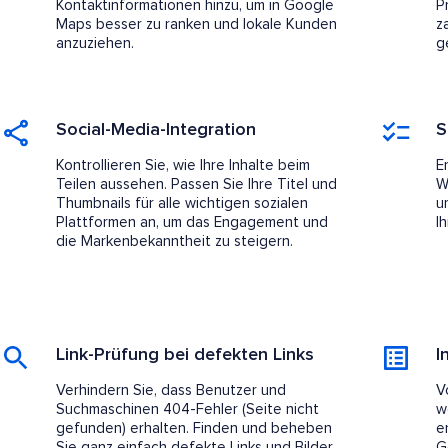
Kontaktinformationen hinzu, um in Google
P
Maps besser zu ranken und lokale Kunden
z
anzuziehen.
g
Social-Media-Integration
S
Kontrollieren Sie, wie Ihre Inhalte beim
E
Teilen aussehen. Passen Sie Ihre Titel und
W
Thumbnails für alle wichtigen sozialen
u
Plattformen an, um das Engagement und
I
die Markenbekanntheit zu steigern.
Link-Prüfung bei defekten Links
I
Verhindern Sie, dass Benutzer und
V
Suchmaschinen 404-Fehler (Seite nicht
w
gefunden) erhalten. Finden und beheben
e
Sie ganz einfach defekte Links und Bilder.
G