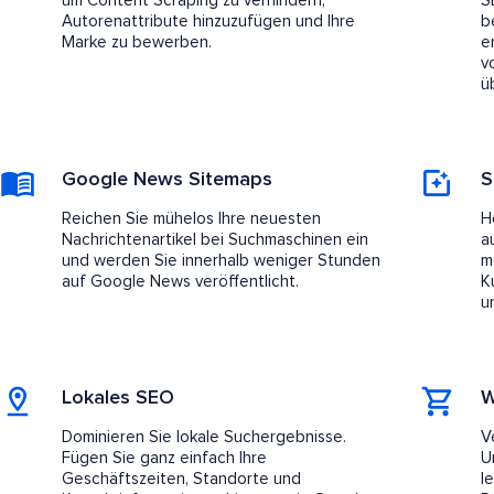
um Content Scraping zu verhindern,
S
Autorenattribute hinzuzufügen und Ihre
b
Marke zu bewerben.
e
v
ü
Google News Sitemaps
S
Reichen Sie mühelos Ihre neuesten
H
Nachrichtenartikel bei Suchmaschinen ein
a
und werden Sie innerhalb weniger Stunden
m
auf Google News veröffentlicht.
K
u
Lokales SEO
W
Dominieren Sie lokale Suchergebnisse.
V
Fügen Sie ganz einfach Ihre
U
Geschäftszeiten, Standorte und
l