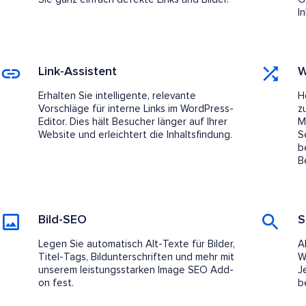
In
Link-Assistent
W
Erhalten Sie intelligente, relevante
H
Vorschläge für interne Links im WordPress-
z
Editor. Dies hält Besucher länger auf Ihrer
M
Website und erleichtert die Inhaltsfindung.
S
b
B
Bild-SEO
S
Legen Sie automatisch Alt-Texte für Bilder,
A
Titel-Tags, Bildunterschriften und mehr mit
W
unserem leistungsstarken Image SEO Add-
J
on fest.
b