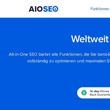
Funktionen
AIOSEO
Das beste WordPress SEO Plugin und Toolkit
Weltweit
All-in-One SEO bietet alle Funktionen, die Sie benö
vollständig zu optimieren und maximalen S