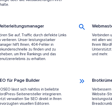
halte.
eiterleitungsmanager
Webmaste
ören Sie auf, Traffic durch defekte Links
Verbinden u
u verlieren. Unser leistungsstarker
mit allen w
anager hilft Ihnen, 404-Fehler in
Ihrem Word
ekundenschnelle zu finden und zu
Unterstützt
eheben, um Ihre Rankings und das
und mehr.
enutzererlebnis zu erhalten.
EO für Page Builder
Brotkrüme
IOSEO lässt sich nahtlos in beliebte
Verbessern S
ordPress-Seitenersteller integrieren.
Website-Str
etzt verwalten Sie SEO direkt in Ihren
leistungsst
evorzugten visuellen Editoren.
Breadcrumb