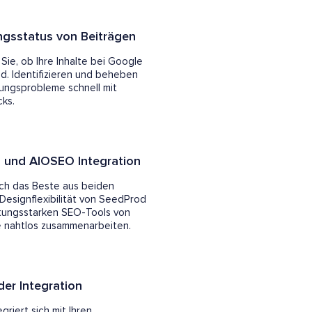
ngsstatus von Beiträgen
Sie, ob Ihre Inhalte bei Google
nd. Identifizieren und beheben
rungsprobleme schnell mit
cks.
 und AIOSEO Integration
ich das Beste aus beiden
 Designflexibilität von SeedProd
stungsstarken SEO-Tools von
 nahtlos zusammenarbeiten.
der Integration
riert sich mit Ihren