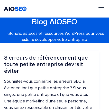
AIOSEO
Le meilleur plugin et toolkit SEO pour WordPress
Blog AIOSEO
Tutoriels, astuces et ressources WordPress pour vous
aider à développer votre entreprise
8 erreurs de référencement que
toute petite entreprise devrait
éviter
Souhaitez-vous connaître les erreurs SEO à
éviter en tant que petite entreprise ? Si vous
dirigez une petite entreprise et que vous êtes
une équipe marketing d'une seule personne,
vous serez responsable du classement de votre