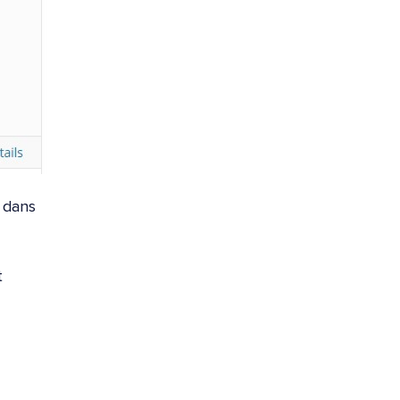
» dans
t